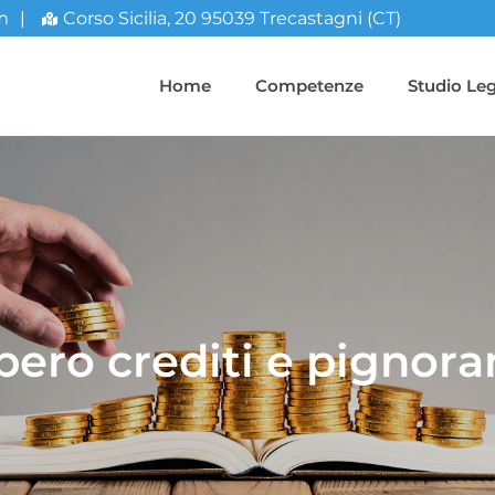
m
|
Corso Sicilia, 20 95039 Trecastagni (CT)
Home
Competenze
Studio Leg
ero crediti e pignor