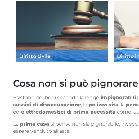
Diritto civile
Diritto 
Cosa non si può pignorare
Esistono dei beni secondo la legge
impignorabili
p
sussidi di disoccupazione
, la
polizza vita
, la
pensi
ed
elettrodomestici di prima necessità
come: cuc
La
prima casa
si pensa non sia pignorabile, invece
essere venduto all’asta.