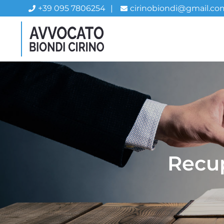
+39 095 7806254
|
cirinobiondi@gmail.co
Recup