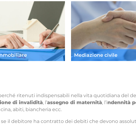
immobiliare
Mediazione civile
erché ritenuti indispensabili nella vita quotidiana del d
one di invalidità
, l’
assegno di maternità
, l’i
ndennità pe
ina, abiti, biancheria ecc.
, se il debitore ha contratto dei debiti che devono asso