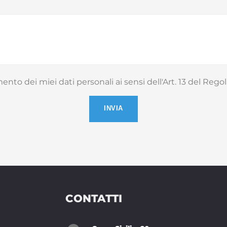
amento dei miei dati personali ai sensi dell'Art. 13 del R
Si prega di lasciare vuoto 
CONTATTI