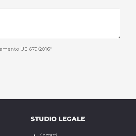
egolamento UE 679/2016*
questo campo.
STUDIO LEGALE
Contatti